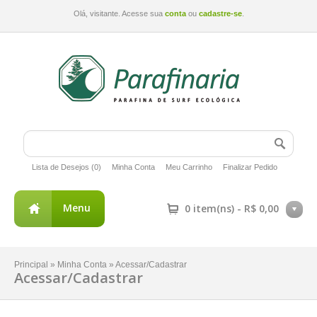
Olá, visitante. Acesse sua
conta
ou
cadastre-se
.
Lista de Desejos (0)
Minha Conta
Meu Carrinho
Finalizar Pedido
Menu
0 item(ns) - R$ 0,00
Principal
»
Minha Conta
»
Acessar/Cadastrar
Acessar/Cadastrar